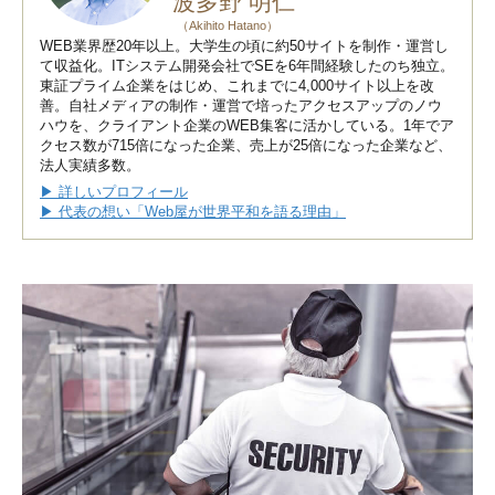
波多野 明仁
（Akihito Hatano）
WEB業界歴20年以上。大学生の頃に約50サイトを制作・運営し
て収益化。ITシステム開発会社でSEを6年間経験したのち独立。
東証プライム企業をはじめ、これまでに4,000サイト以上を改
善。自社メディアの制作・運営で培ったアクセスアップのノウ
ハウを、クライアント企業のWEB集客に活かしている。1年でア
クセス数が715倍になった企業、売上が25倍になった企業など、
法人実績多数。
▶ 詳しいプロフィール
▶ 代表の想い「Web屋が世界平和を語る理由」