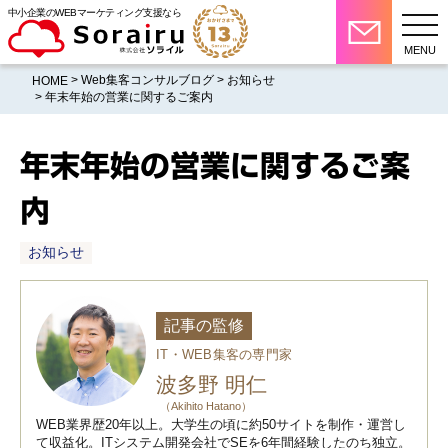
中小企業のWEBマーケティング支援なら
MENU
>
Web集客コンサルブログ
>
お知らせ
HOME
> 年末年始の営業に関するご案内
年末年始の営業に関するご案
内
お知らせ
記事の監修
IT・WEB集客の専門家
波多野 明仁
（Akihito Hatano）
WEB業界歴20年以上。大学生の頃に約50サイトを制作・運営し
て収益化。ITシステム開発会社でSEを6年間経験したのち独立。