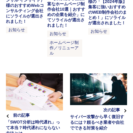
様の「【2024年版】
富なホームページ制
様のおすすめWebコ
集客に強いおすすめ
作会社10選｜おすす
ンサルティング会社
のWEB制作会社のま
めの企業を紹介」に
にソライルが選出さ
とめ！」にソライル
てソライルが選出さ
れました！
が選出されました！
れました！
お知らせ
お知らせ
お知らせ
ホームページ制
作／リニューア
ル
次の記事
前の記事
サイバー攻撃から早く復旧す
「SWOT分析は時代遅れ」っ
るには？頼るべき業者や自社
て本当？時代遅れにならない
でできる対策を紹介