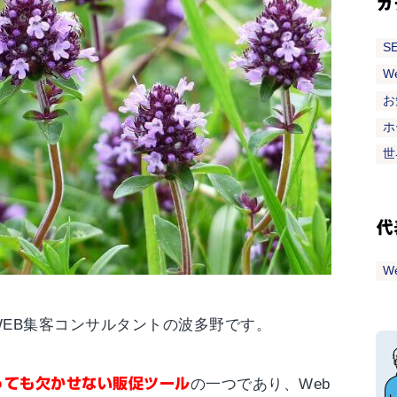
カ
S
W
お
ホ
世
代
W
EB集客コンサルタントの波多野です。
っても欠かせない販促ツール
の一つであり、Web