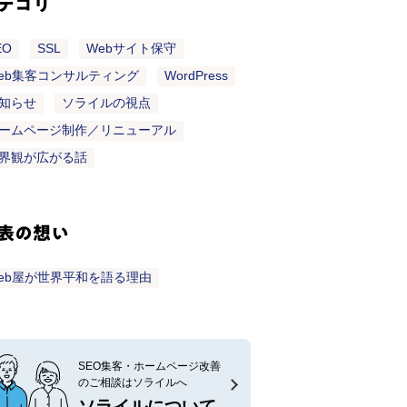
テゴリ
EO
SSL
Webサイト保守
eb集客コンサルティング
WordPress
知らせ
ソライルの視点
ームページ制作／リニューアル
界観が広がる話
表の想い
eb屋が世界平和を語る理由
SEO集客・ホームページ改善
のご相談はソライルへ
ソライルについて