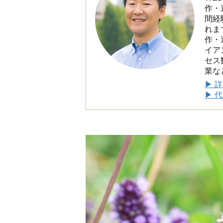
作・
間経
れま
作・
イア
セス
業な
▶ 
▶ 