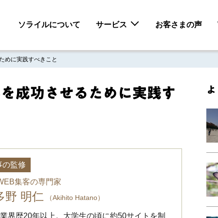
ソライルについて
サービス
お客さまの声
るために実践すべきこと
よ
客を成功させるために実践す
事の監修
・WEB集客の専門家
多野 明仁
（Akihito Hatano）
B業界歴20年以上。大学生の頃に約50サイトを制