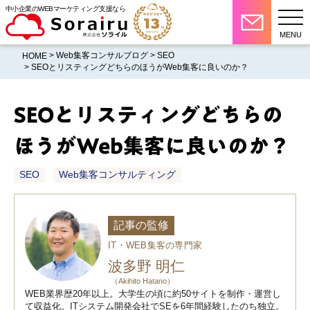
中小企業のWEBマーケティング支援なら
MENU
>
Web集客コンサルブログ
>
SEO
HOME
> SEOとリスティングどちらのほうがWeb集客に良いのか？
SEOとリスティングどちらの
ほうがWeb集客に良いのか？
SEO
Web集客コンサルティング
記事の監修
IT・WEB集客の専門家
波多野 明仁
（Akihito Hatano）
WEB業界歴20年以上。大学生の頃に約50サイトを制作・運営し
て収益化。ITシステム開発会社でSEを6年間経験したのち独立。