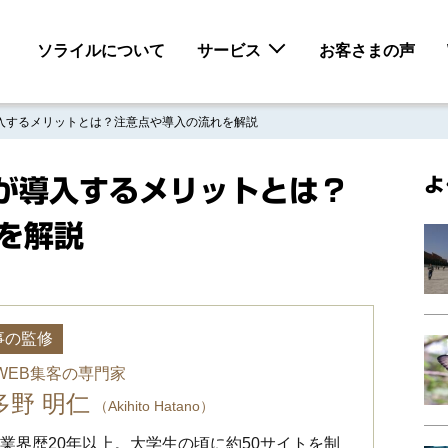
ソライルについて
サービス
お客さまの声
企業が導入するメリットとは？注意点や導入の流れを解説
よ
企業が導入するメリットとは？
を解説
事の監修
・WEB集客の専門家
多野 明仁
（Akihito Hatano）
B業界歴20年以上。大学生の頃に約50サイトを制