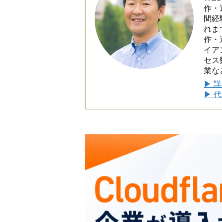
作・
間経
れま
作・
イア
セス
業な
▶ 
▶ 