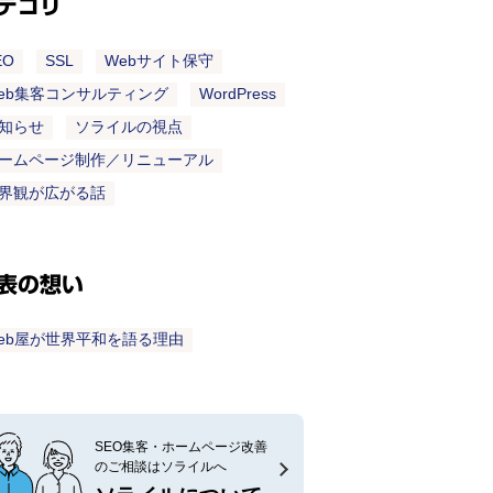
テゴリ
EO
SSL
Webサイト保守
eb集客コンサルティング
WordPress
知らせ
ソライルの視点
ームページ制作／リニューアル
界観が広がる話
表の想い
eb屋が世界平和を語る理由
SEO集客・ホームページ改善
のご相談はソライルへ