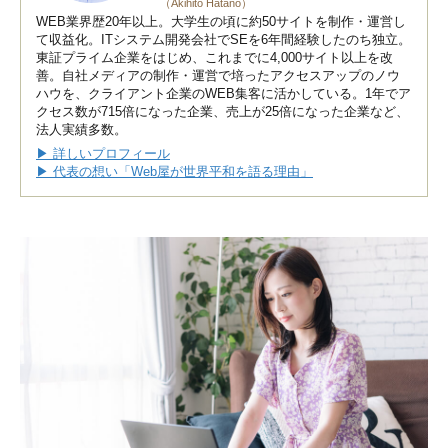
（Akihito Hatano）
WEB業界歴20年以上。大学生の頃に約50サイトを制作・運営し
て収益化。ITシステム開発会社でSEを6年間経験したのち独立。
東証プライム企業をはじめ、これまでに4,000サイト以上を改
善。自社メディアの制作・運営で培ったアクセスアップのノウ
ハウを、クライアント企業のWEB集客に活かしている。1年でア
クセス数が715倍になった企業、売上が25倍になった企業など、
法人実績多数。
▶ 詳しいプロフィール
▶ 代表の想い「Web屋が世界平和を語る理由」