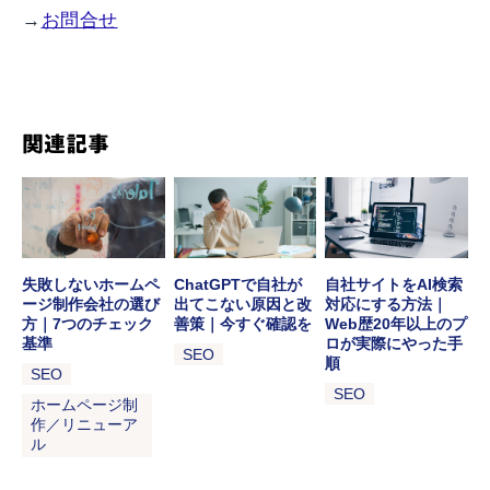
→
お問合せ
関連記事
失敗しないホームペ
ChatGPTで自社が
自社サイトをAI検索
ージ制作会社の選び
出てこない原因と改
対応にする方法｜
方｜7つのチェック
善策｜今すぐ確認を
Web歴20年以上のプ
基準
ロが実際にやった手
SEO
順
SEO
SEO
ホームページ制
作／リニューア
ル