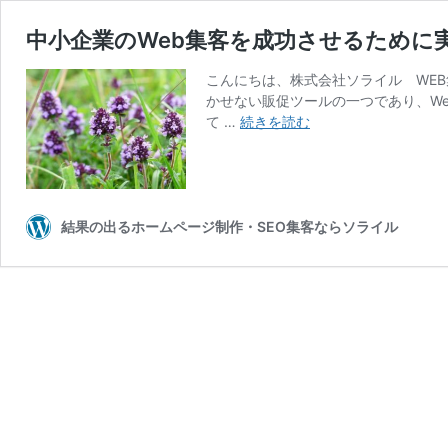
中小企業のWeb集客を成功させるために
こんにちは、株式会社ソライル WEB
かせない販促ツールの一つであり、W
中
て …
続きを読む
小
企
業
の
Web
結果の出るホームページ制作・SEO集客ならソライル
集
客
を
成
功
さ
せ
る
た
め